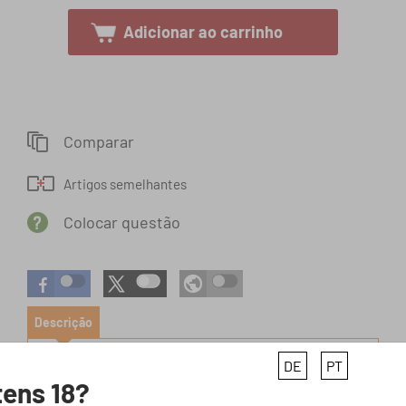
Adicionar ao carrinho
Comparar
Colocar questão
Descrição
FOSSIL Relógios analógicos 'Grant' em
DE
PT
+
ens 18?
castanho / amarelo claro / preto / prata