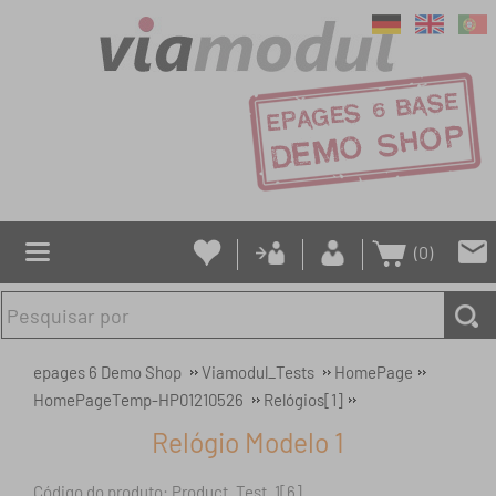
(0)
epages 6 Demo Shop
Viamodul_Tests
HomePage
HomePageTemp-HP01210526
Relógios[1]
Relógio Modelo 1
Código do produto: Product_Test_1[6]