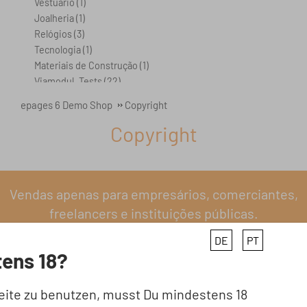
Vestuário
(1)
Joalheria
(1)
Relógios
(3)
Tecnologia
(1)
Materiais de Construção
(1)
Viamodul_Tests
(22)
epages 6 Demo Shop
Copyright
Copyright
Vendas apenas para empresários, comerciantes,
freelancers e instituições públicas.
Não são aceites compras por consumidores finais
DE
PT
(legislação alemã i.S.d.§ 13 BGB)
ens 18?
eite zu benutzen, musst Du mindestens 18
A Empresa