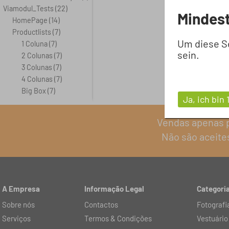
Viamodul_Tests
(22)
Mindest
HomePage
(14)
Productlists
(7)
Um diese S
1 Coluna
(7)
sein.
2 Colunas
(7)
3 Colunas
(7)
4 Colunas
(7)
Big Box
(7)
Ja, ich bin 
Vendas apenas p
Não são aceites
A Empresa
Informação Legal
Categoria
Sobre nós
Contactos
Fotografi
Serviços
Termos & Condições
Vestuário