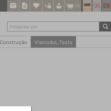
(0)
 Construção
Viamodul_Tests