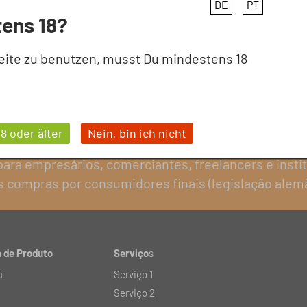
DE
PT
ens 18?
eite zu benutzen, musst Du mindestens 18
18 oder älter
Nein, bin ich nicht
ara empresários, comerciantes, freelancers e instit
 compras por consumidores finais (legislação alemã
 de Produto
Serviço
s
a
Serviço 1
Serviço 2