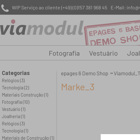
WIP Serviço ao cliente
(+49) (0)157 381 968 45
E-Mail:
info@
Fotografia
Vestuário
Joal
Categorias
epages 6 Demo Shop
Viamodul_T
Relógios
(3)
Marke_3
Tecnologia
(2)
Materiais Construção
(1)
Fotografia
(10)
Vestuário
(1)
Joalheria
(1)
Relógios
(3)
Tecnologia
(1)
Materiais de Construção
(1)