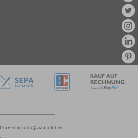
8 45
e-mail:
info@viamodul.eu