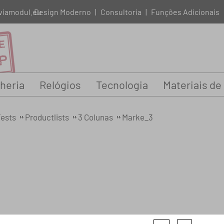
viamodul.eu
Design Moderno
|
Consultoria
|
Funções Adicionais
heria
Relógios
Tecnologia
Materiais de
ests
Productlists
3 Colunas
Marke_3