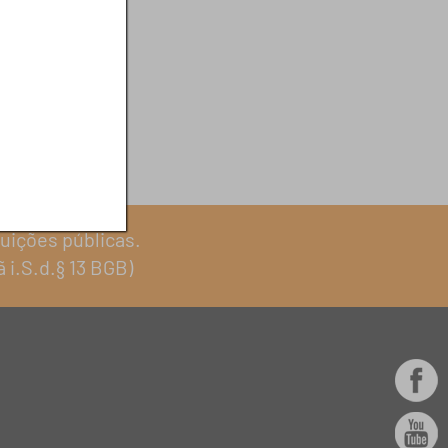
uições públicas.
 i.S.d.§ 13 BGB)