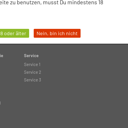
eite zu benutzen, musst Du mindestens 18
Freiberufler und öffentliche Institutionen. Kein V
Onlineshop.
18 oder älter
Nein, bin ich nicht
ie
Service
Service 1
Service 2
Service 3
l