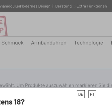
viamodul.eu
Modernes Design
|
Beratung
|
Extra Funktionen
Schmuck
Armbanduhren
Technologie
ewählt. Um Produkte auszuwählen markieren Sie die
DE
PT
ens 18?