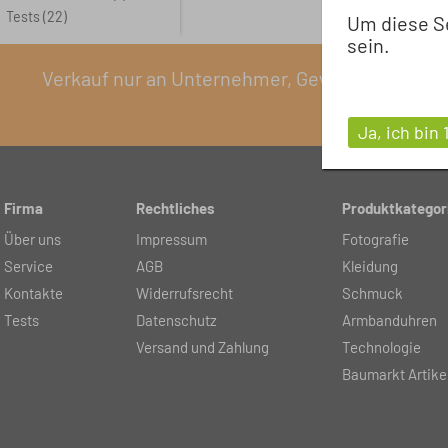
Tests
(22)
Um diese S
sein.
Verkauf nur an Unternehmer, Gewerbetreibende, 
Ja, ich bin 
Firma
Rechtliches
Produktkategor
Über uns
Impressum
Fotografie
Service
AGB
Kleidung
Kontakte
Widerrufsrecht
Schmuck
Tests
Datenschutz
Armbanduhren
Versand und Zahlung
Technologie
Baumarkt Artike