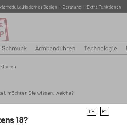
viamodul.eu
Modernes Design
|
Beratung
|
Extra Funktionen
Schmuck
Armbanduhren
Technologie
Aktionen
ikel, möchten Sie wissen, welche?
DE
PT
ens 18?