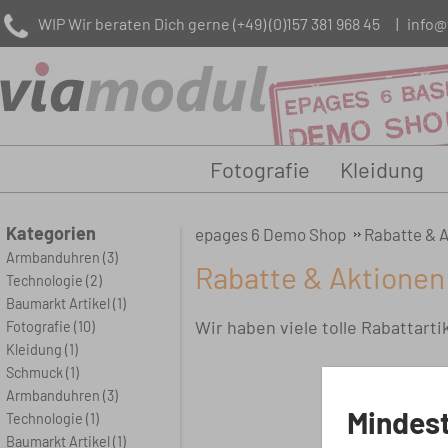
WIP Wir beraten Dich gerne
(+49) (0)157 381 968 45
|
info@
Fotografie
Kleidung
Kategorien
epages 6 Demo Shop
Rabatte & 
Armbanduhren
(3)
Rabatte & Aktionen
Technologie
(2)
Baumarkt Artikel
(1)
Wir haben viele tolle Rabattart
Fotografie
(10)
Kleidung
(1)
Schmuck
(1)
Armbanduhren
(3)
Mindest
Technologie
(1)
Baumarkt Artikel
(1)