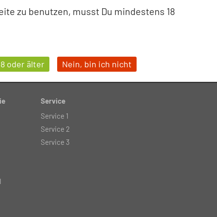
eite zu benutzen, musst Du mindestens 18
Freiberufler und öffentliche Institutionen. Kein V
Onlineshop.
18 oder älter
Nein, bin ich nicht
ie
Service
Service 1
Service 2
Service 3
l